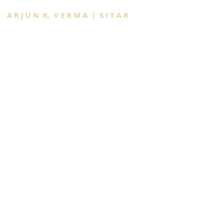
A R J U N K. V E R M A | S I T A R